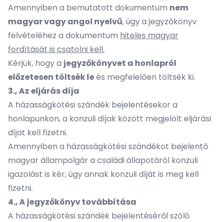
Amennyiben a bemutatott dokumentum
nem
magyar vagy angol nyelvű
, úgy a jegyzőkönyv
felvételéhez a dokumentum
hiteles magyar
fordítását is csatolni kell.
Kérjük, hogy a
jegyzőkönyvet a honlapról
előzetesen töltsék le
és megfelelően töltsék ki.
3., Az eljárás díja
A házasságkötési szándék bejelentésekor a
honlapunkon, a konzuli díjak között megjelölt eljárási
díjat kell fizetni.
Amennyiben a házasságkötési szándékot bejelentő
magyar állampolgár a családi állapotáról konzuli
igazolást is kér, úgy annak konzuli díját is meg kell
fizetni.
4., A jegyzőkönyv továbbítása
A házasságkötési szándék bejelentéséről szóló