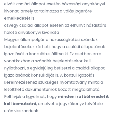
elvált családi állapot esetén házassági anyakönyvi
kivonat, amely tartalmazza a válás jogerőre
emelkedését is
özvegy családi állapot esetén az elhunyt házastárs
halotti anyakönyvi kivonata
Magyar állampolgár a házasságkötési szándék
bejelentésekor kérheti, hogy a családi állapotának
igazolását a konzulátus állítsa ki. Ez esetben erre
vonatkozóan a szándék bejelentésekor kell
nyilatkozni, s egyidejűleg befizetni a családi állapot
igazolásának konzuli díját is. A konzuli igazolás
kérelmezéséhez szükséges nyomtatvány minta a
letölthető dokumentumok között megtalálható.
Felhívjuk a figyelmet, hogy
minden iratból eredetit
kell bemutatni
, amelyet a jegyzőkönyv felvétele
után visszaadunk.