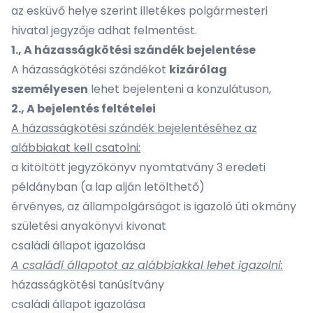
az esküvő helye szerint illetékes polgármesteri
hivatal jegyzője adhat felmentést.
1., A házasságkötési szándék bejelentése
A házasságkötési szándékot
kizárólag
személyesen
lehet bejelenteni a konzulátuson,
2., A bejelentés feltételei
A házasságkötési szándék bejelentéséhez az
alábbiakat kell csatolni:
a kitöltött jegyzőkönyv nyomtatvány 3 eredeti
példányban (a lap alján letölthető)
érvényes, az állampolgárságot is igazoló úti okmány
születési anyakönyvi kivonat
családi állapot igazolása
A családi állapotot az alábbiakkal lehet igazolni:
házasságkötési tanúsítvány
családi állapot igazolása