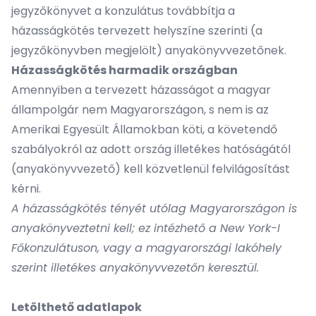
jegyzőkönyvet a konzulátus továbbítja a
házasságkötés tervezett helyszíne szerinti (a
jegyzőkönyvben megjelölt) anyakönyvvezetőnek.
Házasságkötés harmadik országban
Amennyiben a tervezett házasságot a magyar
állampolgár nem Magyarországon, s nem is az
Amerikai Egyesült Államokban köti, a követendő
szabályokról az adott ország illetékes hatóságától
(anyakönyvvezető) kell közvetlenül felvilágosítást
kérni.
A házasságkötés tényét utólag Magyarországon is
anyakönyveztetni kell; ez intézhető a New York-I
Főkonzulátuson, vagy a magyarországi lakóhely
szerint illetékes anyakönyvvezetőn keresztül.
Letölthető adatlapok