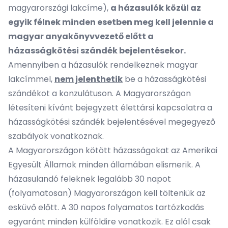
magyarországi lakcíme),
a házasulók közül az
egyik félnek minden esetben meg kell jelennie a
magyar anyakönyvvezető előtt a
házasságkötési szándék bejelentésekor.
Amennyiben a házasulók rendelkeznek magyar
lakcímmel,
nem jelenthetik
be a házasságkötési
szándékot a konzulátuson. A Magyarországon
létesíteni kívánt bejegyzett élettársi kapcsolatra a
házasságkötési szándék bejelentésével megegyező
szabályok vonatkoznak.
A Magyarországon kötött házasságokat az Amerikai
Egyesült Államok minden államában elismerik. A
házasulandó feleknek legalább 30 napot
(folyamatosan) Magyarországon kell tölteniük az
esküvő előtt. A 30 napos folyamatos tartózkodás
egyaránt minden külföldire vonatkozik. Ez alól csak