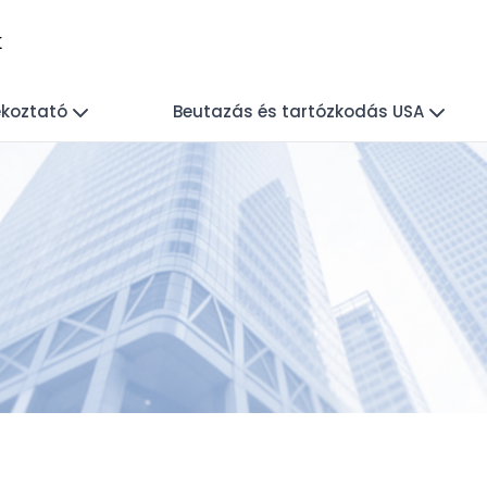
k
ékoztató
Beutazás és tartózkodás USA