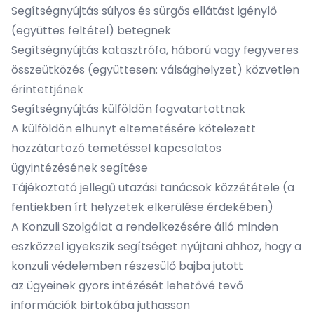
Segítségnyújtás súlyos és sürgős ellátást igénylő
(együttes feltétel) betegnek
Segítségnyújtás katasztrófa, háború vagy fegyveres
összeütközés (együttesen: válsághelyzet) közvetlen
érintettjének
Segítségnyújtás külföldön fogvatartottnak
A külföldön elhunyt eltemetésére kötelezett
hozzátartozó temetéssel kapcsolatos
ügyintézésének segítése
Tájékoztató jellegű utazási tanácsok közzététele (a
fentiekben írt helyzetek elkerülése érdekében)
A Konzuli Szolgálat a rendelkezésére álló minden
eszközzel igyekszik segítséget nyújtani ahhoz, hogy a
konzuli védelemben részesülő bajba jutott
az ügyeinek gyors intézését lehetővé tevő
információk birtokába juthasson