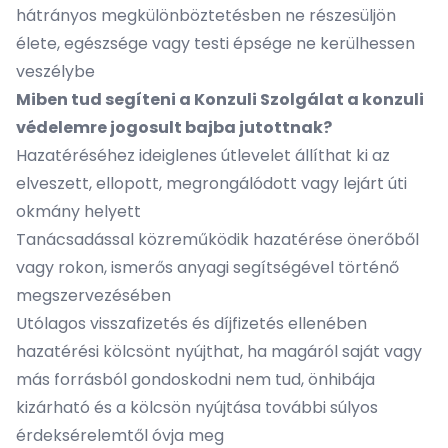
hátrányos megkülönböztetésben ne részesüljön
élete, egészsége vagy testi épsége ne kerülhessen
veszélybe
Miben tud segíteni a Konzuli Szolgálat a konzuli
védelemre jogosult bajba jutottnak?
Hazatéréséhez ideiglenes útlevelet állíthat ki az
elveszett, ellopott, megrongálódott vagy lejárt úti
okmány helyett
Tanácsadással közreműködik hazatérése önerőből
vagy rokon, ismerős anyagi segítségével történő
megszervezésében
Utólagos visszafizetés és díjfizetés ellenében
hazatérési kölcsönt nyújthat, ha magáról saját vagy
más forrásból gondoskodni nem tud, önhibája
kizárható és a kölcsön nyújtása további súlyos
érdeksérelemtől óvja meg