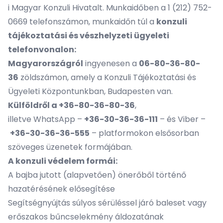
i Magyar Konzuli Hivatalt. Munkaidőben a 1 (212) 752-
0669 telefonszámon, munkaidőn túl a
konzuli
tájékoztatási és vészhelyzeti ügyeleti
telefonvonalon:
Magyarországról
ingyenesen a
06-80-36-80-
36
zöldszámon, amely a Konzuli Tájékoztatási és
Ügyeleti Központunkban, Budapesten van.
Külföldről a +36-80-36-80-36
,
illetve WhatsApp –
+36-30-36-36-111
– és Viber –
+36-30-36-36-555
– platformokon elsősorban
szöveges üzenetek formájában.
A konzuli védelem formái:
A bajba jutott (alapvetően) önerőből történő
hazatérésének elősegítése
Segítségnyújtás súlyos sérüléssel járó baleset vagy
erőszakos bűncselekmény áldozatának